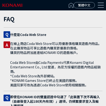
Español(Latinoamérica)
繁體中文
FAQ
Q
什麼是Coda Web Store
在線上商店Coda Web Store可以用優惠價格購買遊戲內物品。
A
在此購買物品可享比遊戲內購買更優惠的價格。
購買的物品將加進連結KONAMI ID的遊戲帳戶。
Coda Web Store由Coda Payments代表Konami Digital
Entertainment Co., Ltd.營運，為官方授權的遊戲內物品經銷
商。
*Coda Web Store為外部網站。
*KONAMI Games Store已終止在美國的服務。
美國玩家可改為透過Coda Web Store使用相關服務。
即使在KONAMI ID的雙重認證中勾選了「此裝置下次不再輸入
Q
（自最後登入起180天內有效）」選項，仍頻繁要求登入及輸
入確認碼