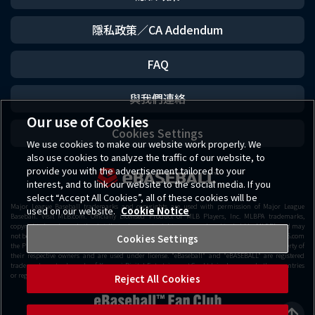
隱私政策／CA Addendum
FAQ
與我們連絡
Our use of Cookies
Cookies Settings
We use cookies to make our website work properly. We
also use cookies to analyze the traffic of our website, to
provide you with the advertisement tailored to your
interest, and to link our website to the social media. If you
select “Accept All Cookies”, all of these cookies will be
Major League Baseball trademarks and copyrights are used with permission of Major League
used on our website.
Cookie Notice
Baseball. Visit MLB.com. Officially Licensed Product of MLB Players, Inc. MLBPA trademarks,
copyrighted works and other intellectual property rights are owned and/or held by MLBPA and may
not be used withou t the written consent of MLBPA or MLB Players, Inc. Visit www.MLBPLAYERS.com
Cookies Settings
the Players Choice on the web. Getty Images All other copyrights or trademarks are the property of
their respective owners and are used under license. "eBaseball" and "eBASEBALL" are registered
trademarks or trademarks of Konami Digital Entertainment Co., Ltd. in Japan and other countries
or regions.
Reject All Cookies